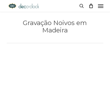
Menu
Skip
decoclock.pt
search
to
Gravação Noivos em
main
Madeira
content