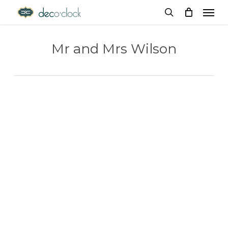
Menu
Skip
decoclock.pt
search
to
Mr and Mrs Wilson
main
content