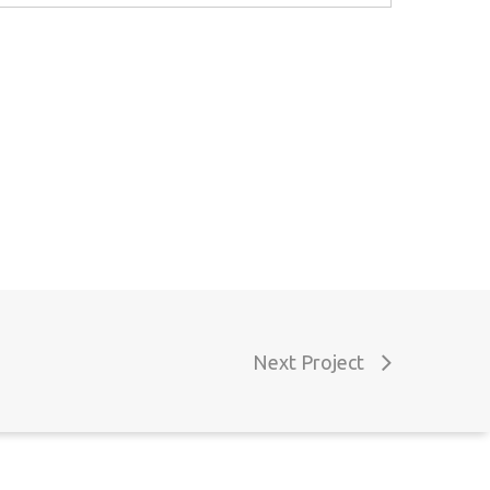
ontactos
el. (+351) 916 916 454
chamada para a rede móvel nacional)
mail: geral@decoclock.pt
Next Project
orada: Rua das Microempresas nº9 7800-006
eja