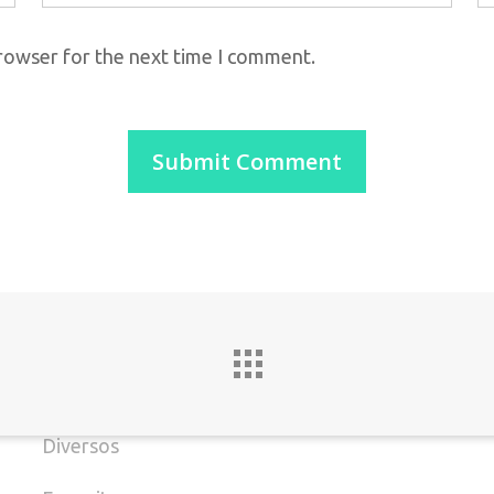
browser for the next time I comment.
C
Categorias
Batizado
T
Casamento
(
Datas Especiais
Decoração de Casa
E
Decoração de lojas
M
Decoração Infantil
B
Diversos