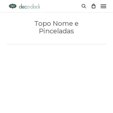
Menu
Skip
decoclock.pt
search
to
Topo Nome e
main
Pinceladas
content