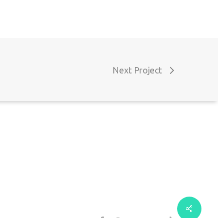
chamada para a rede móvel nacional)
mail: geral@decoclock.pt
Next Project
orada: Rua das Microempresas nº9 7800-006
eja