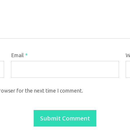
Email
*
W
browser for the next time I comment.
C
Categorias
Batizado
T
Casamento