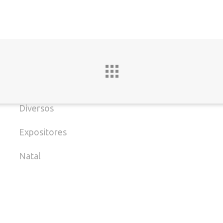
(
Datas Especiais
Decoração de Casa
E
Decoração de lojas
M
Decoração Infantil
B
Diversos
Expositores
Natal