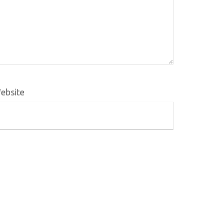
ebsite
ontactos
el. (+351) 916 916 454