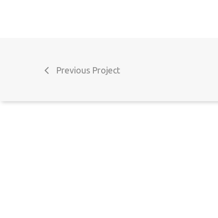
Termos e Condições
Perguntas Frequentes
Livro de reclamações
Previous Project