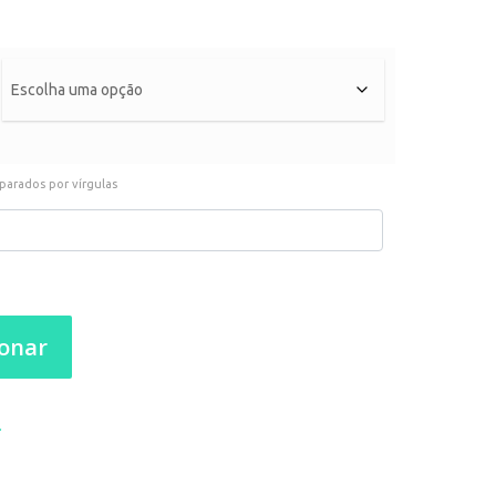
parados por vírgulas
ionar
l