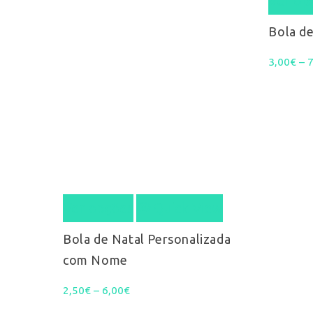
Ver op
Bola de
3,00
€
–
This
Ver opções
Quick View
product
Pesquisa
Bola de Natal Personalizada
has
com Nome
multiple
Price
2,50
€
–
6,00
€
variants.