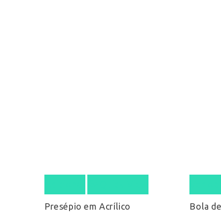
Adicionar
Quick View
Ver op
Presépio em Acrílico
Bola d