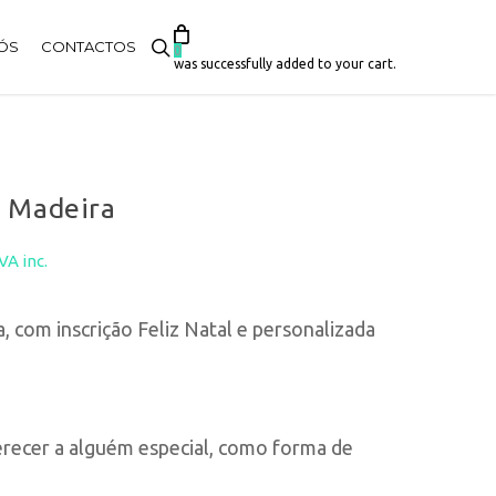
search
ÓS
CONTACTOS
0
was successfully added to your cart.
m Madeira
Price
IVA inc.
range:
, com inscrição Feliz Natal e personalizada
2,50€
through
6,00€
ferecer a alguém especial, como forma de