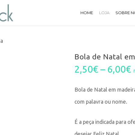
HOME
LOJA
SOBRE N
ra
Bola de Natal e
2,50
€
–
6,00
€
Bola de Natal em madeira
com palavra ou nome.
É a peça indicada para o
desejar Feliz Natal.