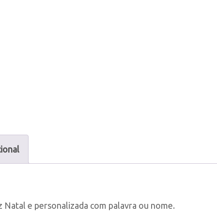
Natal
em
Madeira
ional
iz Natal e personalizada com palavra ou nome.