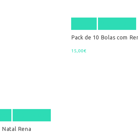
Adicionar
Quick View
Pack de 10 Bolas com Re
15,00
€
This
ções
Quick View
product
e Natal Rena
has