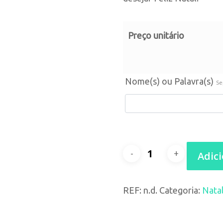
Preço unitário
Nome(s) ou Palavra(s)
Se
Quantidade
Adic
de
REF:
n.d.
Categoria:
Nata
Bola
de