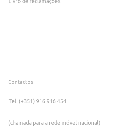
Livro de reclamações
page
pag
Contactos
Tel. (+351) 916 916 454
(chamada para a rede móvel nacional)