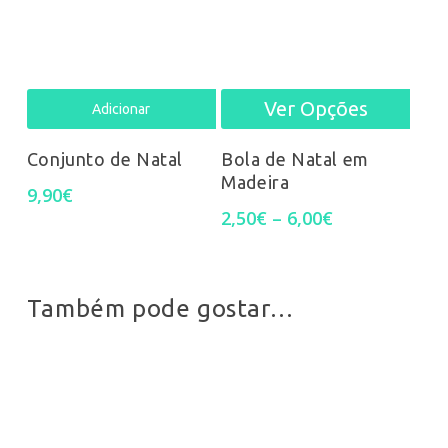
opti
may
be
Ver Opções
This
Adicionar
chos
prod
Conjunto de Natal
Bola de Natal em
on
Madeira
has
9,90
€
Price
2,50
€
–
6,00
€
the
mult
range:
2,50€
prod
varia
through
6,00€
pag
Também pode gostar…
The
opti
may
be