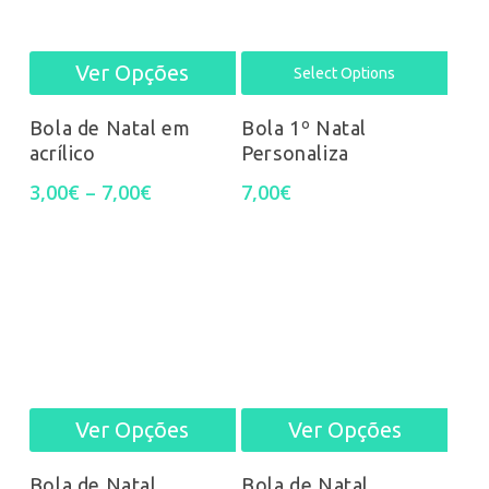
chos
on
Ver Opções
This
Select Options
the
product
Bola de Natal em
Bola 1º Natal
prod
acrílico
Personaliza
has
Price
3,00
€
–
7,00
€
7,00
€
pag
multiple
range:
3,00€
variants.
through
7,00€
The
options
may
be
Ver Opções
Ver Opções
This
This
chosen
product
prod
Bola de Natal
Bola de Natal