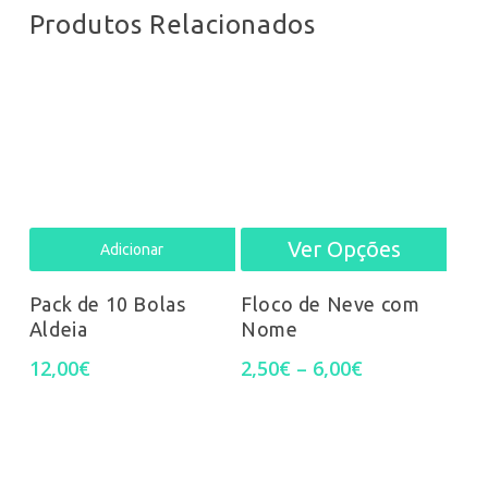
Produtos Relacionados
Ver Opções
This
Adicionar
prod
Pack de 10 Bolas
Floco de Neve com
Aldeia
Nome
has
Price
12,00
€
2,50
€
–
6,00
€
mult
range:
2,50€
varia
through
6,00€
The