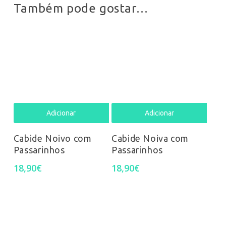
Também pode gostar…
The
opti
may
be
chos
on
Adicionar
Adicionar
the
Cabide Noivo com
Cabide Noiva com
prod
Passarinhos
Passarinhos
18,90
€
18,90
€
pag