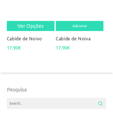
Ver Opções
This
Adicionar
product
Cabide de Noivo
Cabide de Noiva
has
17,90
€
17,90
€
multiple
variants.
The
options
Pesquisa
may
be