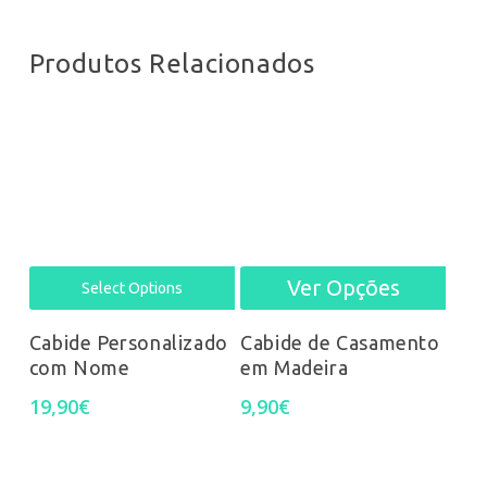
Produtos Relacionados
Ver Opções
This
Select Options
prod
Cabide Personalizado
Cabide de Casamento
com Nome
em Madeira
has
19,90
€
9,90
€
mult
varia