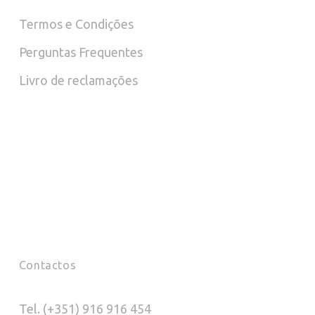
chosen
Termos e Condições
on
Perguntas Frequentes
the
Livro de reclamações
product
page
Contactos
Tel. (+351) 916 916 454