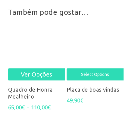
product
prod
Também pode gostar…
page
pag
Ver Opções
This
Select Options
product
Quadro de Honra
Placa de boas vindas
Mealheiro
has
49,90
€
Price
65,00
€
–
110,00
€
multiple
range:
65,00€
variants.
through
110,00€
The