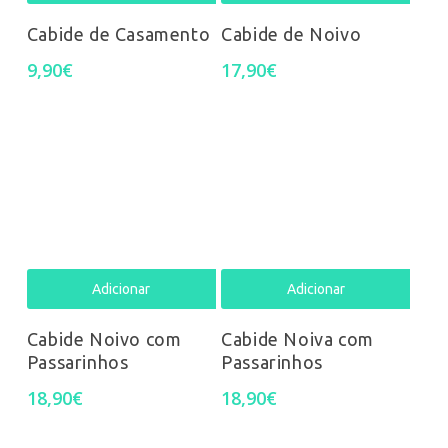
product
prod
Cabide de Casamento
Cabide de Noivo
has
has
9,90
€
17,90
€
multiple
mult
variants.
varia
The
The
options
opti
may
may
Adicionar
Adicionar
be
be
Cabide Noivo com
Cabide Noiva com
chosen
chos
Passarinhos
Passarinhos
on
on
18,90
€
18,90
€
the
the