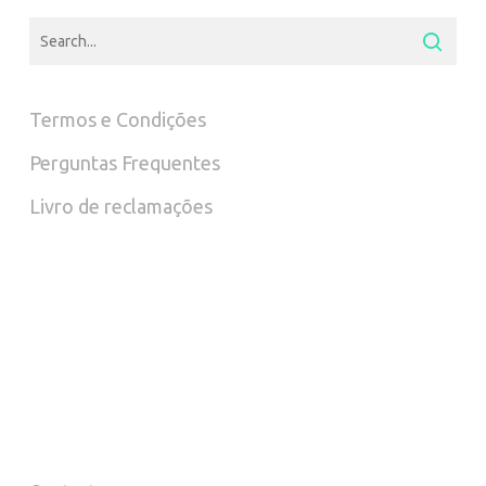
be
chosen
on
Termos e Condições
the
Perguntas Frequentes
product
Livro de reclamações
page