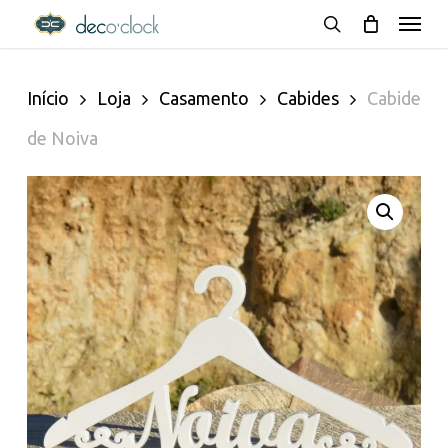
Menu
Skip
decoclock.pt
search
to
Início
Loja
Casamento
Cabides
Cabide
main
de Noiva
content