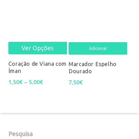
options
may
be
Ver Opções
This
chosen
Adicionar
product
on
Coração de Viana com
Marcador Espelho
Íman
Dourado
has
the
Price
1,50
€
–
5,00
€
7,50
€
multiple
product
range:
1,50€
variants.
page
through
5,00€
The
options
Pesquisa
may