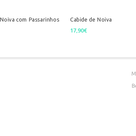
T
Adicionar
Adicionar
 Noiva com Passarinhos
Cabide de Noiva
17,90
€
(
E
M
B