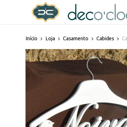
Skip
decoclock.pt
to
main
Início
Loja
Casamento
Cabides
Ca
content