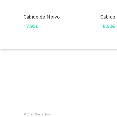
product
This
page
Ver Opções
product
Cabide de Noivo
Cabide
has
Termos e Condições
17,90
€
18,90
€
multiple
Perguntas Frequentes
variants.
Livro de reclamações
The
options
may
be
chosen
on
© 2026 Deco'clock.