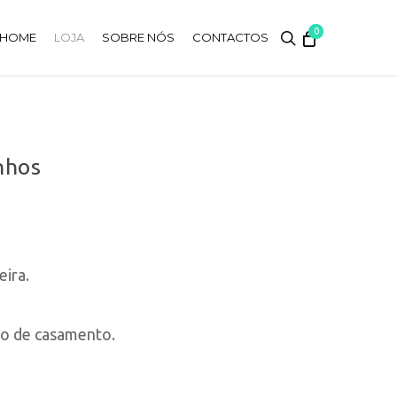
0
search
HOME
LOJA
SOBRE NÓS
CONTACTOS
nhos
ira.
to de casamento.