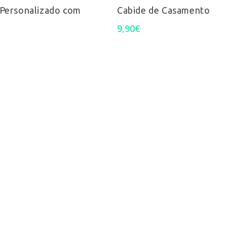
Ver Opções
Select Options
 Personalizado com
Cabide de Casamento
9,90
€
C