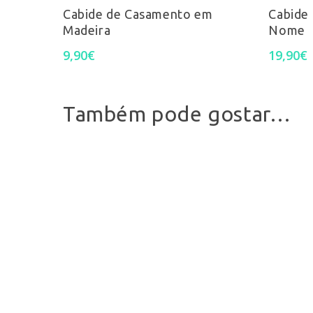
Ver Opções
product
Cabide de Casamento em
Cabide
Madeira
Nome
has
9,90
€
19,90
€
multiple
variants.
Também pode gostar…
The
options
may
be
chosen
on
the
Pesquisa