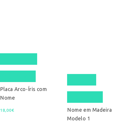
Select options
This
Quick View
Ver opções
product
Placa Arco-Íris com
Quick View
has
Nome
multiple
Nome em Madeira
18,00
€
Modelo 1
variants.