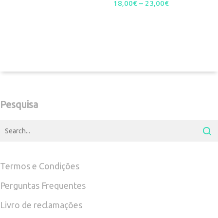
Price
18,00
€
–
23,00
The
€
range:
options
18,00€
may
through
be
23,00€
chosen
on
Pesquisa
the
product
page
Termos e Condições
Perguntas Frequentes
Livro de reclamações